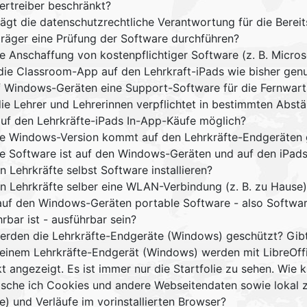
ertreiber beschränkt?
rägt die datenschutzrechtliche Verantwortung für die Berei
träger eine Prüfung der Software durchführen?
ine Anschaffung von kostenpflichtiger Software (z. B. Micro
die Classroom-App auf den Lehrkraft-iPads wie bisher gen
uf Windows-Geräten eine Support-Software für die Fernwartu
die Lehrer und Lehrerinnen verpflichtet in bestimmten Abst
auf den Lehrkräfte-iPads In-App-Käufe möglich?
e Windows-Version kommt auf den Lehrkräfte-Endgeräten 
e Software ist auf den Windows-Geräten und auf den iPads v
 Lehrkräfte selbst Software installieren?
n Lehrkräfte selber eine WLAN-Verbindung (z. B. zu Hause)
auf den Windows-Geräten portable Software - also Software,
rbar ist - ausführbar sein?
erden die Lehrkräfte-Endgeräte (Windows) geschützt? Gibt e
einem Lehrkräfte-Endgerät (Windows) werden mit LibreOffi
kt angezeigt. Es ist immer nur die Startfolie zu sehen. Wi
ösche ich Cookies und andere Webseitendaten sowie lokal 
e) und Verläufe im vorinstallierten Browser?