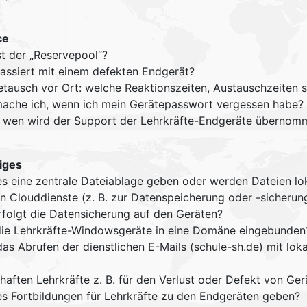
ce
st der „Reservepool“?
assiert mit einem defekten Endgerät?
etausch vor Ort: welche Reaktionszeiten, Austauschzeiten 
ache ich, wenn ich mein Gerätepasswort vergessen habe?
 wen wird der Support der Lehrkräfte-Endgeräte übernom
iges
es eine zentrale Dateiablage geben oder werden Dateien lo
n Clouddienste (z. B. zur Datenspeicherung oder -sicheru
rfolgt die Datensicherung auf den Geräten?
die Lehrkräfte-Windowsgeräte in eine Domäne eingebunden
das Abrufen der dienstlichen E-Mails (schule-sh.de) mit lok
haften Lehrkräfte z. B. für den Verlust oder Defekt von Ger
es Fortbildungen für Lehrkräfte zu den Endgeräten geben?