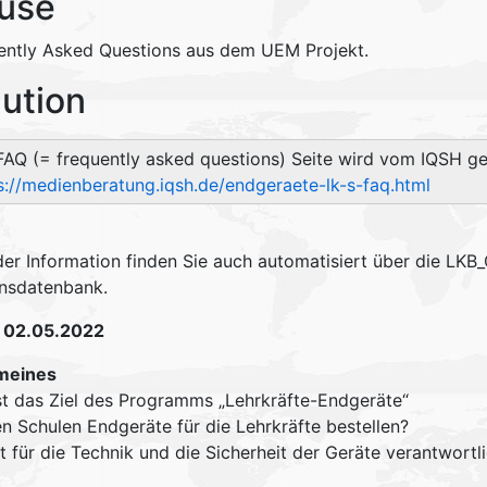
use
ently Asked Questions aus dem UEM Projekt.
lution
FAQ (= frequently asked questions) Seite wird vom IQSH gep
s://medienberatung.iqsh.de/endgeraete-lk-s-faq.html
 der Information finden Sie auch automatisiert über die LKB
nsdatenbank.
 02.05.2022
meines
st das Ziel des Programms „Lehrkräfte-Endgeräte“
n Schulen Endgeräte für die Lehrkräfte bestellen?
t für die Technik und die Sicherheit der Geräte verantwortl