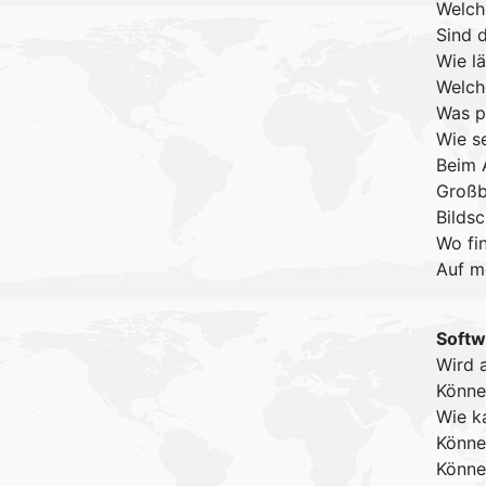
Welch
Sind 
Wie l
Welch
Was p
Wie s
Beim A
Großb
Bildsc
Wo fi
Auf m
Softw
Wird a
Könne
Wie k
Können
Könne