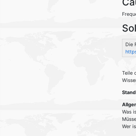
Ca
Frequ
So
Die 
http
Teile
Wisse
Stand
Allge
Was i
Müsse
Wer is