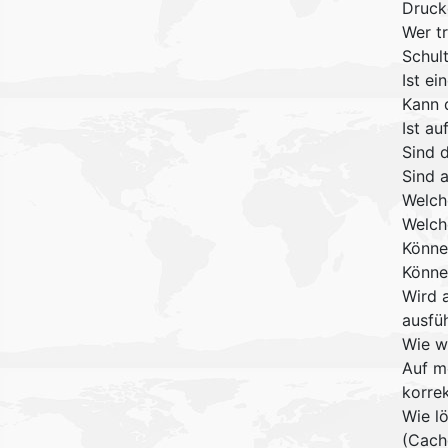
Druck
Wer t
Schul
Ist e
Kann 
Ist a
Sind 
Sind 
Welch
Welch
Können
Könne
Wird 
ausfüh
Wie w
Auf m
korre
Wie l
(Cach