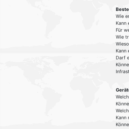
Beste
Wie er
Kann 
Für w
Wie tr
Wieso
Kann e
Darf e
Könne
Infras
Gerät
Welch
Könne
Welch
Kann 
Könne