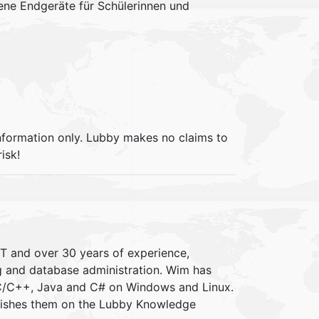
ene Endgeräte für Schülerinnen und
information only. Lubby makes no claims to
isk!
IT and over 30 years of experience,
ng and database administration. Wim has
 C/C++, Java and C# on Windows and Linux.
blishes them on the Lubby Knowledge