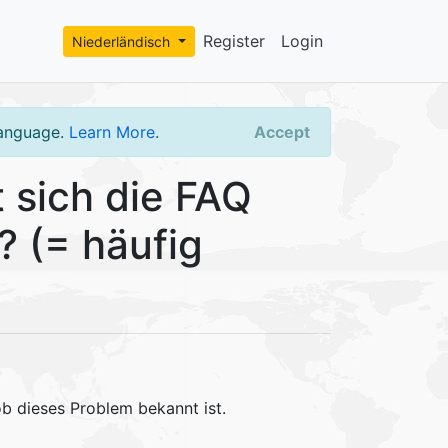
Register
Login
Niederländisch
language.
Learn More
.
Accept
 sich die FAQ
? (= häufig
 dieses Problem bekannt ist.