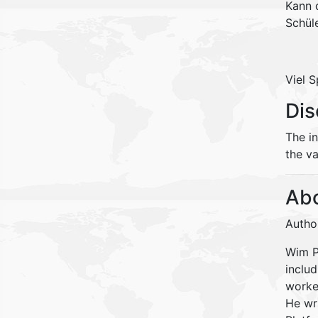
Kann 
Schül
Viel S
Dis
The i
the va
Abo
Autho
Wim Pe
inclu
worke
He wr