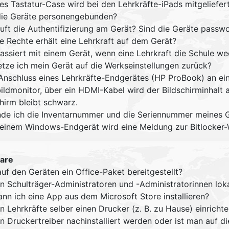
es Tastatur-Case wird bei den Lehrkräfte-iPads mitgeliefer
die Geräte personengebunden?
äuft die Authentifizierung am Gerät? Sind die Geräte passw
e Rechte erhält eine Lehrkraft auf dem Gerät?
assiert mit einem Gerät, wenn eine Lehrkraft die Schule we
etze ich mein Gerät auf die Werkseinstellungen zurück?
nschluss eines Lehrkräfte-Endgerätes (HP ProBook) an ein 4K
ildmonitor, über ein HDMI-Kabel wird der Bildschirminhalt 
hirm bleibt schwarz.
nde ich die Inventarnummer und die Seriennummer meines 
einem Windows-Endgerät wird eine Meldung zur Bitlocker-
are
uf den Geräten ein Office-Paket bereitgestellt?
n Schulträger-Administratoren und -Administratorinnen loka
ann ich eine App aus dem Microsoft Store installieren?
 Lehrkräfte selber einen Drucker (z. B. zu Hause) einricht
n Druckertreiber nachinstalliert werden oder ist man auf d